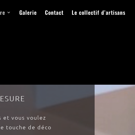
re
Galerie
Contact
Le collectif d’artisans
MESURE
s et vous voulez
ite touche de déco