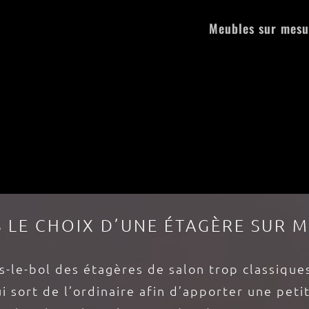
Meubles sur mesu
S LE CHOIX D’UNE ÉTAGÈRE SUR 
s-le-bol des étagères de salon trop classique
 sort de l’ordinaire afin d’apporter une pet