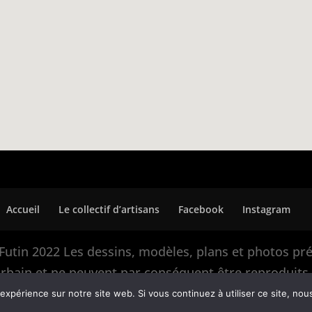
Accueil
Le collectif d’artisans
Facebook
Instagram
Futin 2022 Les dessins, modèles, plans et photos prés
r Urbain et ne peuvent par conséquent être reprodui
autorisation écrite de Nastasia Futin ou Sébastien Pon
 expérience sur notre site web. Si vous continuez à utiliser ce site, no