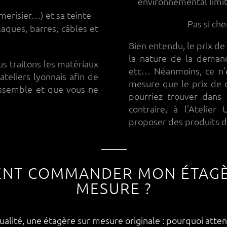
environnemental limi
 merisier…) et sa teinte
Pas si che
aques, barres, câbles et
Bien entendu, le prix d
la nature de la demand
us traitons les matériaux
etc… Néanmoins, ce n’e
teliers lyonnais afin de
mesure que le prix de c
ssemble et que vous ne
pourriez trouver dans 
contraire, à l’Atelier
proposer des produits de
NT COMMANDER MON ÉTAGÈ
MESURE ?
alité, une étagère sur mesure originale : pourquoi atte