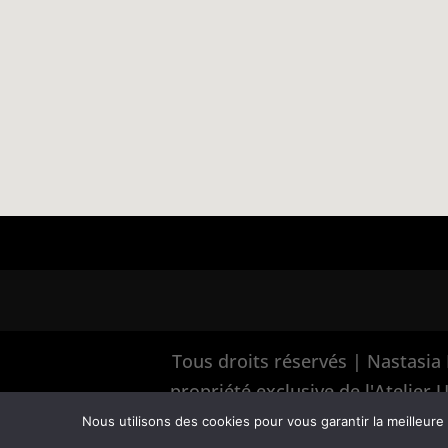
Tous droits réservés | Nastasia 
propriété exclusive de l'Atelie
l'
Nous utilisons des cookies pour vous garantir la meilleure