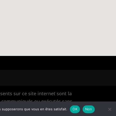
ents sur ce site internet sont la
ts, communiqués ou exécutés sans
tio
us supposerons que vous en êtes satisfait.
OK
Non